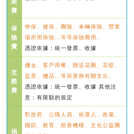
斯
費
勞保、健保、團險、車輛保險、營業
保
險
場所用保險…等等保險費用。
費
憑證依據：統一發票、收據
禮金、客戶用餐、贈送花圈、花籃、
交
盆景、禮品…等與業務有關支出。
際
憑證依據：統一發票、收據 其他注
費
意：有限額的規定
對政府、公職人員、候選人、政黨、
國防、教育、慈善機構、文化公益團
捐