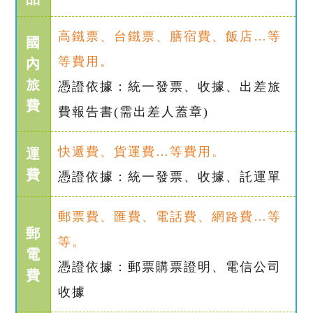
高鐵票、台鐵票、膳宿費、飯店…等
國
等費用。
內
旅
憑證依據：統一發票、收據、出差旅
費
費報告書(需出差人蓋章)
快遞費、貨運費…等費用。
運
費
憑證依據：統一發票、收據、託運單
郵票費、匯費、電話費、網路費…等
郵
等。
電
憑證依據：郵票購票證明、電信公司
費
收據