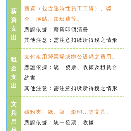
薪資（包含臨時性員工工資）、獎
薪
金、津貼、加班費等。
資
支
憑證依據：薪資印領清冊
出
其他注意：需注意扣繳所得稅之情形
支付租用營業場或辦公設備之費用。
租
憑證依據：統一發票、收據及租賃合
金
支
約書
出
其他注意：需注意扣繳所得稅之情形
文
碳粉夾、紙、筆、影印…等文具。
具
用
憑證依據：統一發票、收據
品