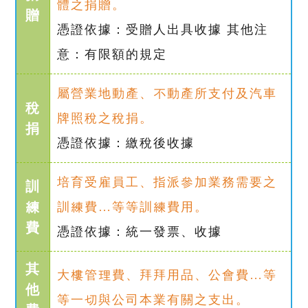
體之捐贈。
贈
憑證依據：受贈人出具收據 其他注
意：有限額的規定
屬營業地動產、不動產所支付及汽車
稅
牌照稅之稅捐。
捐
憑證依據：繳稅後收據
培育受雇員工、指派參加業務需要之
訓
練
訓練費…等等訓練費用。
費
憑證依據：統一發票、收據
其
大樓管理費、拜拜用品、公會費…等
他
等一切與公司本業有關之支出。